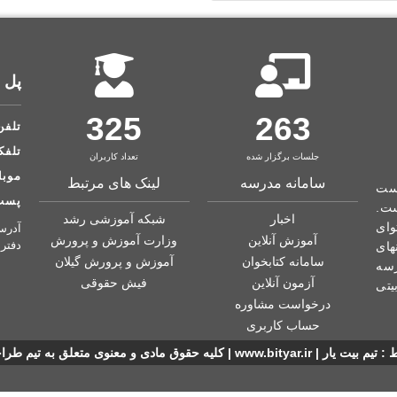
پل 
325
263
تلفن : ۳۷۱
تلفکس : 
جلسات برگزار شده
تعداد کاربران
موبایل : 
سامانه مدرسه
لینک های مرتبط
رست
پست الک
ت.
اخبار
شبکه آموزشی رشد
وای
آموزش آنلاین
وزارت آموزش و پرورش
دفتر
های
سامانه کتابخوان
آموزش و پرورش گیلان
رسه
آزمون آنلاین
فیش حقوقی
یتی
درخواست مشاوره
حساب کاربری
 مادی و معنوی متعلق به تیم طراحی بیت یار میباشد .